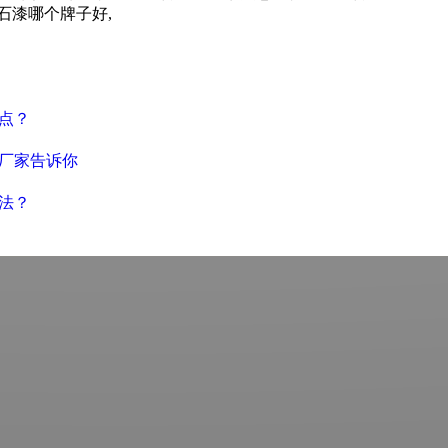
石漆哪个牌子好,
点？
厂家告诉你
法？