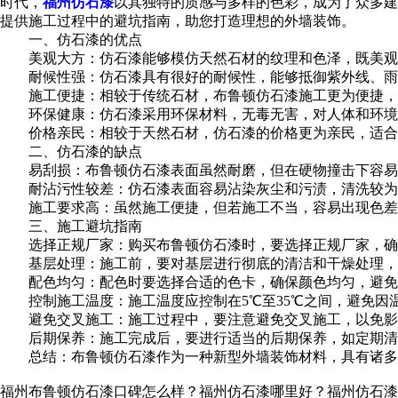
时代，
福州仿石漆
以其独特的质感与多样的色彩，成为了众多建
提供施工过程中的避坑指南，助您打造理想的外墙装饰。
一、仿石漆的优点
美观大方：仿石漆能够模仿天然石材的纹理和色泽，既美观
耐候性强：仿石漆具有很好的耐候性，能够抵御紫外线、雨
施工便捷：相较于传统石材，布鲁顿仿石漆施工更为便捷，
环保健康：仿石漆采用环保材料，无毒无害，对人体和环境
价格亲民：相较于天然石材，仿石漆的价格更为亲民，适合
二、仿石漆的缺点
易刮损：布鲁顿仿石漆表面虽然耐磨，但在硬物撞击下容易
耐沾污性较差：仿石漆表面容易沾染灰尘和污渍，清洗较为
施工要求高：虽然施工便捷，但若施工不当，容易出现色差
三、施工避坑指南
选择正规厂家：购买布鲁顿仿石漆时，要选择正规厂家，确
基层处理：施工前，要对基层进行彻底的清洁和干燥处理，
配色均匀：配色时要选择合适的色卡，确保颜色均匀，避免
控制施工温度：施工温度应控制在5℃至35℃之间，避免因
避免交叉施工：施工过程中，要注意避免交叉施工，以免影
后期保养：施工完成后，要进行适当的后期保养，如定期清
总结：布鲁顿仿石漆作为一种新型外墙装饰材料，具有诸多优
福州布鲁顿仿石漆口碑怎么样？福州仿石漆哪里好？福州仿石漆