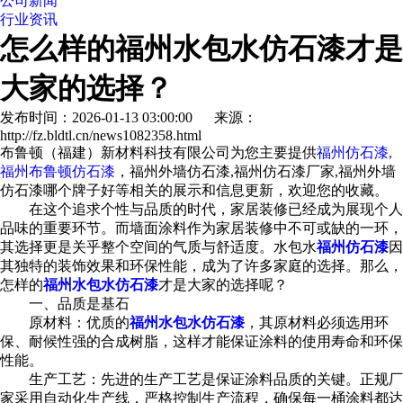
公司新闻
行业资讯
怎么样的福州水包水仿石漆才是
大家的选择？
发布时间：2026-01-13 03:00:00 来源：
http://fz.bldtl.cn/news1082358.html
布鲁顿（福建）新材料科技有限公司为您主要提供
福州仿石漆,
福州布鲁顿仿石漆
，福州外墙仿石漆,福州仿石漆厂家,福州外墙
仿石漆哪个牌子好等相关的展示和信息更新，欢迎您的收藏。
在这个追求个性与品质的时代，家居装修已经成为展现个人
品味的重要环节。而墙面涂料作为家居装修中不可或缺的一环，
其选择更是关乎整个空间的气质与舒适度。水包水
福州仿石漆
因
其独特的装饰效果和环保性能，成为了许多家庭的选择。那么，
怎样的
福州水包水仿石漆
才是大家的选择呢？
一、品质是基石
原材料：优质的
福州水包水仿石漆
，其原材料必须选用环
保、耐候性强的合成树脂，这样才能保证涂料的使用寿命和环保
性能。
生产工艺：先进的生产工艺是保证涂料品质的关键。正规厂
家采用自动化生产线，严格控制生产流程，确保每一桶涂料都达