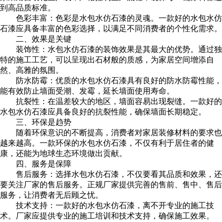
到高品质标准。
色彩丰富：色彩是水包水仿石漆的灵魂。一款好的水包水仿
石漆应具备丰富的色彩选择，以满足不同消费者的个性化需求。
二、效果是关键
装饰性：水包水仿石漆的装饰效果是其最大的优势。通过独
特的施工工艺，可以呈现出石材般的质感，为家居空间增添自
然、高雅的氛围。
防水防霉：优质的水包水仿石漆具有良好的防水防霉性能，
能有效防止墙面受潮、发霉，延长墙面使用寿命。
抗裂性：在温差较大的地区，墙面容易出现裂缝。一款好的
水包水仿石漆应具备良好的抗裂性能，确保墙面长期稳定。
三、环保是趋势
随着环保意识的不断提高，消费者对家居装修材料的要求也
越来越高。一款环保的水包水仿石漆，不仅有利于居住者的健
康，还能为地球生态环境做出贡献。
四、服务是保障
售后服务：选择水包水仿石漆，不仅要看其品质和效果，还
要关注厂家的售后服务。正规厂家提供完善的售前、售中、售后
服务，让消费者无后顾之忧。
技术支持：一款好的水包水仿石漆，离不开专业的施工技
术。厂家应提供专业的施工培训和技术支持，确保施工效果。