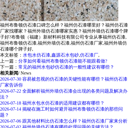
福州布鲁顿仿石漆口碑怎么样？福州仿石漆哪里好？福州仿石漆
厂家找哪家？福州外墙仿石漆哪家实惠？福州外墙仿石漆哪个牌
子好?布鲁顿（福建）新材料科技有限公司专业从事福州仿石漆,
福州布鲁顿仿石漆,福州外墙仿石漆,福州仿石漆厂家,福州外墙仿
石漆哪个牌子好,
本文标签：
水包水仿石漆
,
鑫源石水包砂
,
仿石漆厂
,
上一篇：
分享如何看福州布鲁顿仿石漆能不能跟着做?
下一篇：
常见的福州水包砂仿石漆的一般性建议有哪些？
相关新闻
/ News
2026-07-30
容易被忽视的仿石漆的关键性能有哪些？福州仿石漆
厂家告诉你
2026-07-22
全面解析福州外墙仿石漆会出现的各类问题及解决办
法？
2026-07-18
福州水包水仿石漆的适用建议都有哪些？
2026-07-14
揭秘在施工时如何避开福州布鲁顿仿石漆的那些问
题？
2026-07-06
跟其他材料比仿石漆怎么样？福州仿石漆厂家来分析
2026-07-02
福州外墙仿石漆有哪些处理问题的关键方法？