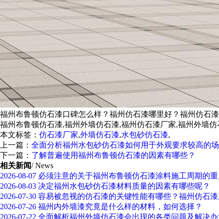
福州布鲁顿仿石漆口碑怎么样？福州仿石漆哪里好？福州仿石漆
福州布鲁顿仿石漆,福州外墙仿石漆,福州仿石漆厂家,福州外墙仿
本文标签：
仿石漆厂家
,
外墙仿石漆
,
水包砂仿石漆
,
上一篇：
全面分析福州水包砂仿石漆如何用于外观要求较高的场
下一篇：
了解普遍使用福州布鲁顿仿石漆的因素有哪些？
相关新闻
/ News
2026-08-07
必须注意的关于福州布鲁顿仿石漆涂料施工周期的重
2026-08-03
决定福州水包砂仿石漆材料质量的因素有哪些呢？
2026-07-30
容易被忽视的仿石漆的关键性能有哪些？福州仿石漆
2026-07-26
福州内外墙漆究竟是什么样的材料，如何选择？
2026-07-22
全面解析福州外墙仿石漆会出现的各类问题及解决办