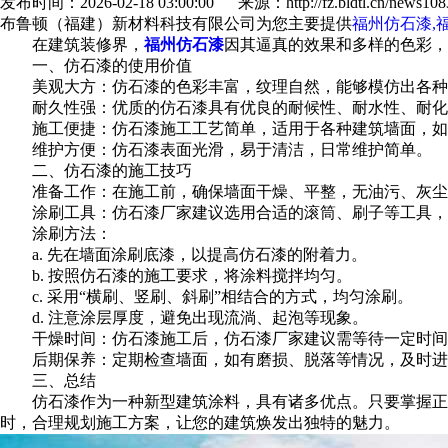
发布时间：2026-02-18 03:00:00 来源：http://fz.bldtl.cn/news1083
布鲁顿（福建）新材料科技有限公司为您主要提供
福州仿石漆,
在建筑装修界，
福州仿石漆
因其逼真的效果和多样的色彩，
一、仿石漆的使用价值
美观大方：仿石漆的色彩丰富，纹理自然，能够模仿出各种
耐久性强：优质的仿石漆具有优良的耐候性、耐水性、耐化学
施工便捷：仿石漆施工工艺简单，适用于各种建筑墙面，如
维护方便：仿石漆表面光滑，易于清洁，日常维护简单。
二、仿石漆的施工技巧
准备工作：在施工前，确保墙面干燥、平整，无油污、灰尘
涂刷工具：仿石漆厂家建议选用合适的滚筒、刷子等工具，
涂刷方法：
a. 先在墙面涂刷底漆，以提高仿石漆的附着力。
b. 按照仿石漆的施工要求，将涂料搅拌均匀。
c. 采用“横刷、竖刷、斜刷”相结合的方式，均匀涂刷。
d. 注意涂层厚度，避免出现流淌、起泡等现象。
干燥时间：仿石漆施工后，仿石漆厂家建议需等待一定时间才
后期保养：定期检查墙面，如有磨损、脱落等情况，及时进
三、总结
仿石漆作为一种新型建筑涂料，具有诸多优点。只要掌握正确
时，合理规划施工方案，让您的建筑焕发出独特的魅力。