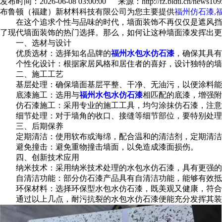
发布时间：2026-06-08 03:00:00 来源：http://fz.bldtl.cn/news1095
布鲁顿（福建）新材料科技有限公司为您主要提供
福州仿石漆,
在这个追求个性与品味的时代，墙面装饰不再仅仅是遮风挡雨
了现代墙面装饰的热门选择。那么，如何让这种墙面漆发挥出更
一、选材与设计
优质选材：选择知名品牌的
福州水包水仿石漆
，确保其具有
个性化设计：根据家居风格和居住者的喜好，设计独特的墙面
二、施工工艺
基层处理：确保墙面基层平整、干净、无油污，以便涂料能
底漆施工：选用与
福州水包水仿石漆
相匹配的底漆，增强附
仿石漆施工：采用专业的施工工具，均匀涂抹仿石漆，注意
细节处理：对于墙角的收口、接缝等细节部位，要特别处理
三、后期保养
定期清洁：使用软布或海绵，配合温和的清洁剂，定期清洁
避免撞击：避免重物撞击墙面，以免造成漆面损伤。
四、创新技术应用
纳米技术：采用纳米技术处理的水包水仿石漆，具有更强的
自清洁功能：部分仿石漆产品具有自清洁功能，能够有效抵
环保材料：选择环保型水包水仿石漆，既美观又健康，符合
通过以上几点，耐污抗裂的水包水仿石漆便能充分发挥其装饰