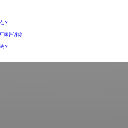
点？
厂家告诉你
法？