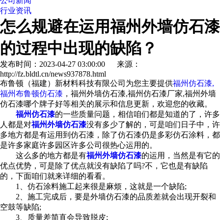
公司新闻
行业资讯
怎么规避在运用福州外墙仿石漆
的过程中出现的缺陷？
发布时间：2023-04-27 03:00:00 来源：
http://fz.bldtl.cn/news937878.html
布鲁顿（福建）新材料科技有限公司为您主要提供
福州仿石漆,
福州布鲁顿仿石漆
，福州外墙仿石漆,福州仿石漆厂家,福州外墙
仿石漆哪个牌子好等相关的展示和信息更新，欢迎您的收藏。
福州仿石漆
的一些质量问题，相信咱们都是知道的了，许多
人都是对
福州外墙仿石漆
没有多少了解的，可是咱们日子中，许
多地方都是有运用到仿石漆，除了仿石漆仍是多彩仿石涂料，都
是许多家庭许多园区许多公司很热心运用的。
这么多的地方都是有
福州外墙仿石漆
的运用，当然是有它的
优点优势，可是除了优点就没有缺陷了吗?不，它也是有缺陷
的，下面咱们就来详细的看看。
1、仿石涂料施工起来很是麻烦，这就是一个缺陷;
2、施工完成后，要是外墙仿石漆的品质差就会出现开裂和
空鼓等缺陷;
3、质量差简直会导致脱皮;