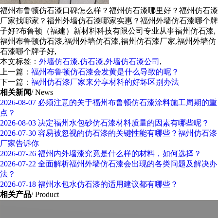
福州布鲁顿仿石漆口碑怎么样？福州仿石漆哪里好？福州仿石漆
厂家找哪家？福州外墙仿石漆哪家实惠？福州外墙仿石漆哪个牌
子好?布鲁顿（福建）新材料科技有限公司专业从事福州仿石漆,
福州布鲁顿仿石漆,福州外墙仿石漆,福州仿石漆厂家,福州外墙仿
石漆哪个牌子好,
本文标签：
外墙仿石漆
,
仿石漆
,
外墙仿石漆公司
,
上一篇：
福州布鲁顿仿石漆会发黄是什么导致的呢？
下一篇：
福州仿石漆厂家来分享材料的好坏区别办法
相关新闻
/ News
2026-08-07
必须注意的关于福州布鲁顿仿石漆涂料施工周期的重
点？
2026-08-03
决定福州水包砂仿石漆材料质量的因素有哪些呢？
2026-07-30
容易被忽视的仿石漆的关键性能有哪些？福州仿石漆
厂家告诉你
2026-07-26
福州内外墙漆究竟是什么样的材料，如何选择？
2026-07-22
全面解析福州外墙仿石漆会出现的各类问题及解决办
法？
2026-07-18
福州水包水仿石漆的适用建议都有哪些？
相关产品
/ Product