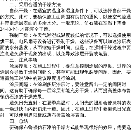
二、采用合适的干燥方法
自然干燥：在适宜的温度和湿度条件下，可以选择自然干燥
的方式。此时，要确保施工面周围有良好的通风，以便空气流通
并带走涂层表面的多余水分。一般来说，仿石漆在室温下需要
24-48小时才能完全干透。
强制干燥：在天气潮湿或温度较低的情况下，可以选择使用
烘干机、电风扇等设备进行强制干燥。这些设备可以加速涂层表
面的水分蒸发，从而缩短干燥时间。但是，在强制干燥过程中要
注意避免骤干现象的出现，以免导致涂层开裂或龟裂。
三、注意事项
涂层厚度：在施工过程中，要注意控制涂层的厚度。过厚的
涂层会导致干燥时间延长，甚至可能出现龟裂等问题。因此，要
遵循施工说明中的建议厚度进行涂刷。
涂层间隔：在涂刷多层涂层时，要注意留出一定的间隔时
间。这有助于确保每一层涂层都能充分干燥，从而提高整体布鲁
顿仿石漆的干燥效果。
避免日光直射：在夏季高温时，太阳光的照射会使涂料的表
面干燥过快而内部仍未干透。因此，在施工过程中要避免日光直
射，可以使用遮阳板或薄布覆盖涂层表面。
四、总结
要确保布鲁顿仿石漆的干燥方式能呈现很好的效果，需要选