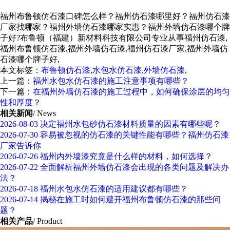
福州布鲁顿仿石漆口碑怎么样？福州仿石漆哪里好？福州仿石漆
厂家找哪家？福州外墙仿石漆哪家实惠？福州外墙仿石漆哪个牌
子好?布鲁顿（福建）新材料科技有限公司专业从事福州仿石漆,
福州布鲁顿仿石漆,福州外墙仿石漆,福州仿石漆厂家,福州外墙仿
石漆哪个牌子好,
本文标签：
布鲁顿仿石漆
,
水包水仿石漆
,
外墙仿石漆
,
上一篇：
福州水包水仿石漆的施工注意事项有哪些？
下一篇：
在福州外墙仿石漆的施工过程中，如何确保涂层的均匀
性和厚度？
相关新闻
/ News
2026-08-03
决定福州水包砂仿石漆材料质量的因素有哪些呢？
2026-07-30
容易被忽视的仿石漆的关键性能有哪些？福州仿石漆
厂家告诉你
2026-07-26
福州内外墙漆究竟是什么样的材料，如何选择？
2026-07-22
全面解析福州外墙仿石漆会出现的各类问题及解决办
法？
2026-07-18
福州水包水仿石漆的适用建议都有哪些？
2026-07-14
揭秘在施工时如何避开福州布鲁顿仿石漆的那些问
题？
相关产品
/ Product