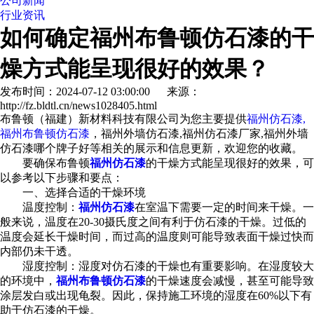
公司新闻
行业资讯
如何确定福州布鲁顿仿石漆的干
燥方式能呈现很好的效果？
发布时间：2024-07-12 03:00:00 来源：
http://fz.bldtl.cn/news1028405.html
布鲁顿（福建）新材料科技有限公司为您主要提供
福州仿石漆,
福州布鲁顿仿石漆
，福州外墙仿石漆,福州仿石漆厂家,福州外墙
仿石漆哪个牌子好等相关的展示和信息更新，欢迎您的收藏。
要确保布鲁顿
福州仿石漆
的干燥方式能呈现很好的效果，可
以参考以下步骤和要点：
一、选择合适的干燥环境
温度控制：
福州仿石漆
在室温下需要一定的时间来干燥。一
般来说，温度在20-30摄氏度之间有利于仿石漆的干燥。过低的
温度会延长干燥时间，而过高的温度则可能导致表面干燥过快而
内部仍未干透。
湿度控制：湿度对仿石漆的干燥也有重要影响。在湿度较大
的环境中，
福州布鲁顿仿石漆
的干燥速度会减慢，甚至可能导致
涂层发白或出现龟裂。因此，保持施工环境的湿度在60%以下有
助于仿石漆的干燥。