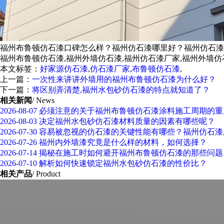
福州布鲁顿仿石漆口碑怎么样？福州仿石漆哪里好？福州仿石漆
福州布鲁顿仿石漆,福州外墙仿石漆,福州仿石漆厂家,福州外墙仿
本文标签：
好家源仿石漆
,
仿石漆厂家
,
布鲁顿仿石漆
,
上一篇：
一次性来讲讲外墙用的福州布鲁顿仿石漆为什么好？
下一篇：
将区别弄清楚,福州水包砂仿石漆的特点就知道了？
相关新闻
/ News
2026-08-07
必须注意的关于福州布鲁顿仿石漆涂料施工周期的重
2026-08-03
决定福州水包砂仿石漆材料质量的因素有哪些呢？
2026-07-30
容易被忽视的仿石漆的关键性能有哪些？福州仿石漆
2026-07-26
福州内外墙漆究竟是什么样的材料，如何选择？
2026-07-14
揭秘在施工时如何避开福州布鲁顿仿石漆的那些问题
2026-07-10
解析如何快速锁定福州水包砂仿石漆的性价比？
相关产品
/ Product