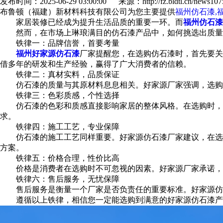
发布时间：2025-06-29 03:00:00 来源：http://fz.bldtl.cn/news1075
布鲁顿（福建）新材料科技有限公司为您主要提供
福州仿石漆,
家居装修已经成为提升生活品质的重要一环。而
福州仿石漆
然而，在市场上琳琅满目的仿石漆产品中，如何挑选出质量
铁律一：品牌信誉，首要考量
福州好家源仿石漆
厂家提醒您，在选购仿石漆时，首先要关
借多年的研发和生产经验，赢得了广大消费者的信赖。
铁律二：真材实料，品质保证
仿石漆的质量与其原材料息息相关。好家源厂家强调，选购时
铁律三：色彩质感，个性选择
仿石漆的色彩和质感直接影响家居的整体风格。在选购时，可
求。
铁律四：施工工艺，专业保障
仿石漆的施工工艺同样重要。好家源仿石漆厂家建议，在选购
方案。
铁律五：价格合理，性价比高
价格是消费者在选购时不可忽视的因素。好家源厂家承诺，在
铁律六：售后服务，无忧保障
售后服务是衡量一个厂家是否负责任的重要标准。好家源仿石
遵循以上铁律，相信您一定能选购到满意的好家源仿石漆产品