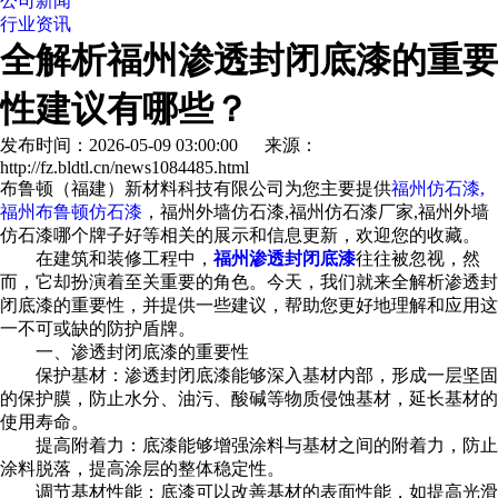
公司新闻
行业资讯
全解析福州渗透封闭底漆的重要
性建议有哪些？
发布时间：2026-05-09 03:00:00 来源：
http://fz.bldtl.cn/news1084485.html
布鲁顿（福建）新材料科技有限公司为您主要提供
福州仿石漆,
福州布鲁顿仿石漆
，福州外墙仿石漆,福州仿石漆厂家,福州外墙
仿石漆哪个牌子好等相关的展示和信息更新，欢迎您的收藏。
在建筑和装修工程中，
福州渗透封闭底漆
往往被忽视，然
而，它却扮演着至关重要的角色。今天，我们就来全解析渗透封
闭底漆的重要性，并提供一些建议，帮助您更好地理解和应用这
一不可或缺的防护盾牌。
一、渗透封闭底漆的重要性
保护基材：渗透封闭底漆能够深入基材内部，形成一层坚固
的保护膜，防止水分、油污、酸碱等物质侵蚀基材，延长基材的
使用寿命。
提高附着力：底漆能够增强涂料与基材之间的附着力，防止
涂料脱落，提高涂层的整体稳定性。
调节基材性能：底漆可以改善基材的表面性能，如提高光滑